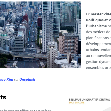
Le
master Ville
Politiques et 
l’urbanisme
pr
des métiers de
planifications 
développement 
urbains tendan
au renouvelleme
gestion dynami
ensembles urba
woo Kim
sur
Unsplash
fs
 le master Villes et Territoires,