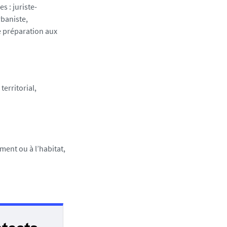
s : juriste-
rbaniste,
e préparation aux
erritorial,
ment ou à l’habitat,