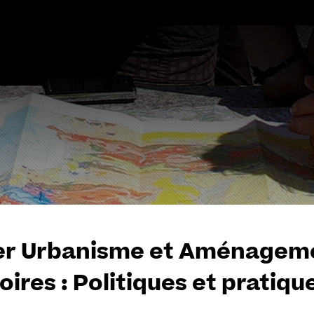
Aller
au
contenu
r Urbanisme et Aménagemen
toires : Politiques et pratiq