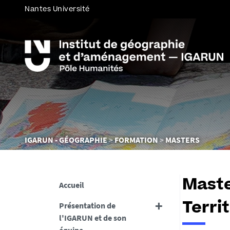
Nantes Université
Vous
IGARUN - GÉOGRAPHIE
FORMATION
MASTERS
êtes
ici :
Maste
Accueil
Présentation de
Terri
l'IGARUN et de son