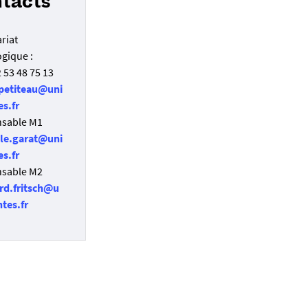
tacts
riat
gique :
02 53 48 75 13
petiteau@uni
es.fr
sable M1
lle.garat@uni
es.fr
sable M2
rd.fritsch@u
ntes.fr