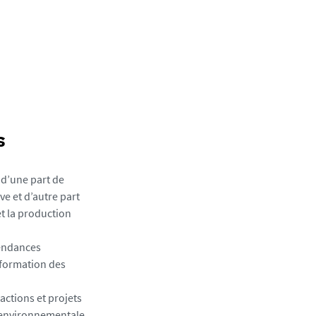
s
d’une part de
ve et d’autre part
t la production
tendances
sformation des
actions et projets
 environnementale,