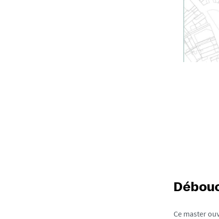
Débou
Ce master ouv