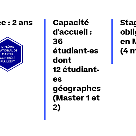
e : 2 ans
Capacité
Sta
d'accueil :
obli
36
en 
étudiant·es
(4 m
dont
12 étudiant·
es
géographes
(Master 1 et
2)