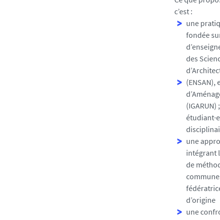
c’est :
une pratiq
fondée sur
d’enseigne
des Scienc
d’Architec
(ENSAN), e
d’Aménage
(IGARUN) ;
étudiant·e
disciplin
une appro
intégrant 
de méthode
communes 
fédératric
d’origine
une confro