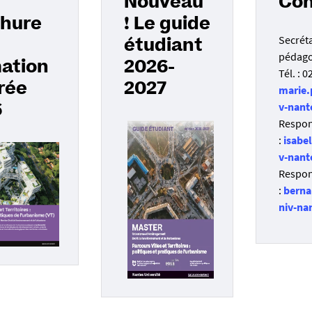
Nouveau
Con
hure
! Le guide
Secréta
étudiant
pédago
ation
2026-
Tél. : 
rée
2027
marie.
v-nant
6
Respon
:
isabe
v-nant
Respon
:
berna
niv-na