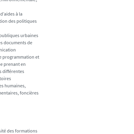
d’aides à la
tion des politiques
 publiques urbaines
des documents de
nication
de programmation et
e prenant en
s différentes
toires
ntes humaines,
entaires, foncières
sité des formations