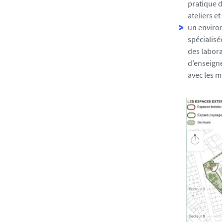
pratique d
ateliers e
un enviro
spécialis
des labora
d’enseigne
avec les m