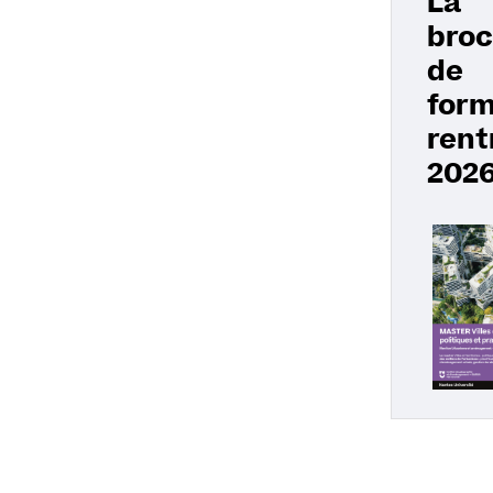
La
broc
de
form
rent
202