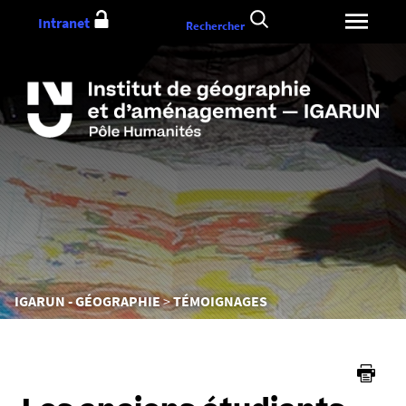
Aller
Intranet
Rechercher
au
contenu
Vous
IGARUN - GÉOGRAPHIE
TÉMOIGNAGES
êtes
ici :