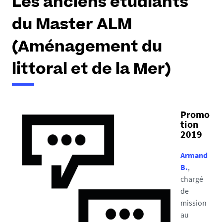
Les anciens étudiants
du Master ALM
(Aménagement du
littoral et de la Mer)
Promo
tion
2019
Armand
B.
,
chargé
de
mission
au