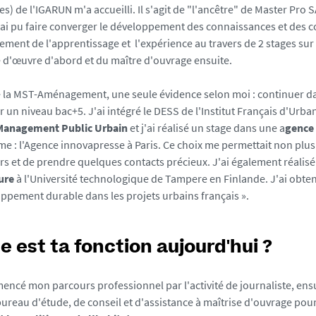
s) de l'IGARUN m'a accueilli. Il s'agit de "l'ancêtre" de Master Pro
'ai pu faire converger le développement des connaissances et de
ment de l'apprentissage et l'expérience au travers de 2 stages sur
 d'œuvre d'abord et du maître d'ouvrage ensuite.
de la MST-Aménagement, une seule évidence selon moi : continuer
r un niveau bac+5. J'ai intégré le DESS de l'Institut Français d'Urban
Management Public Urbain
et j'ai réalisé un stage dans une a
gence
me : l'Agence innovapresse à Paris. Ce choix me permettait non plus
rs et de prendre quelques contacts précieux. J'ai également réali
ure
à l'Université technologique de Tampere en Finlande. J'ai obten
ppement durable dans les projets urbains français ».
e est ta fonction aujourd'hui ?
encé mon parcours professionnel par l'activité de journaliste, ens
ureau d'étude, de conseil et d'assistance à maîtrise d'ouvrage pour