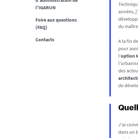
d'administration de
Technique
l'IGARUN
années, j
développe
Foire aux questions
du maître
(FAQ)
Contacts
A la fin 
pour avoi
l'
option 
l'urbanis
des acteu
architect
de dévelo
Quell
J
'ai comm
dans un b