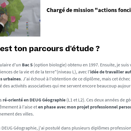
Chargé de mission "actions fonci
 est ton parcours d'étude ?
tulaire d'un
Bac S
(option biologie) obtenu en 1997. Ensuite, je suis 
ences de la vie et de la terre"
(niveau L),
avec l'
idée de travailler au
s urbaines
. J'ai échoué à l'obtention de ce diplôme, mais cet échec 
 des activités associatives qui me servent encore beaucoup aujour
is
ré-orienté en DEUG Géographie
(L1 et L2). Ces deux années de gé
rêmement à l'aise et
en phase avec mon projet professionnel perso
nement des villes.
du DEUG Géographie, j'ai postulé dans plusieurs diplômes profession