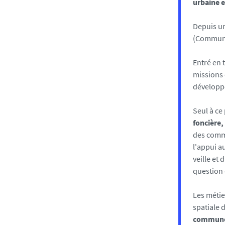
urbaine e
Depuis un
(Communa
Entré en 
missions 
développe
Seul à ce
foncière,
des commu
l'appui a
veille et
question 
Les métie
spatiale 
communes