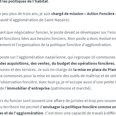
t les politiques de l'habitat
.
 peu plus de trois ans, je suis
chargé de mission « Action Foncière 
uté d'agglomération de Saint-Nazaire).
tant que négociateur foncier, le poste devait se développer sur l'e
et fonctions liées aux besoins fonciers. Mon poste a donc évolué 
ment et l'organisation de la politique foncière d'agglomération.
 poste sur l'agglomération nazairienne, qui regroupe 10 communes
 des acquisitions, des ventes, du budget des opérations foncières
,
nes et des services. Je suis en charge de
la mise en place du Plan
ux communes pour la mise en œuvre des outils de maîtrise et de veil
 d'observation foncière. Avec tout ça, je m'occupe aussi d'une petite
de l'
immobilier d'entreprise
(patrimoine et marché).
rs du foncier sont souvent une affaire de juristes et trop peu souv
du territoire me permet d'
envisager la politique foncière comme un 
 et de l'agglomération
. C'est donc une capacité de travail à dif