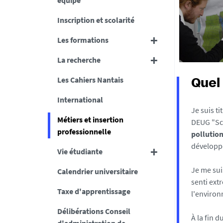
équipe
Inscription et scolarité
Les formations
La recherche
Les Cahiers Nantais
Quel
International
Je suis ti
Métiers et insertion
DEUG "Sci
professionnelle
pollution
développé
Vie étudiante
Je me su
Calendrier universitaire
senti ext
Taxe d'apprentissage
l'environ
Délibérations Conseil
À la fin 