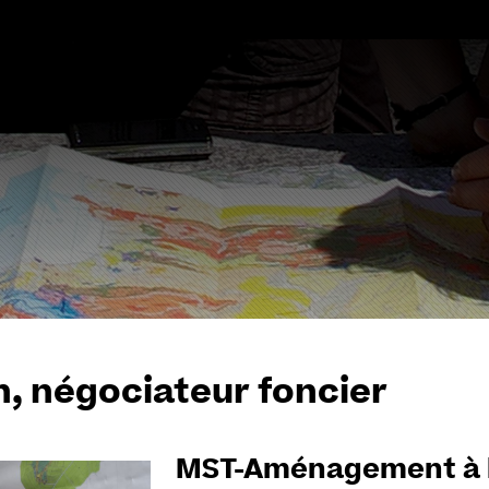
Aller
au
contenu
, négociateur foncier
MST-Aménagement à l'