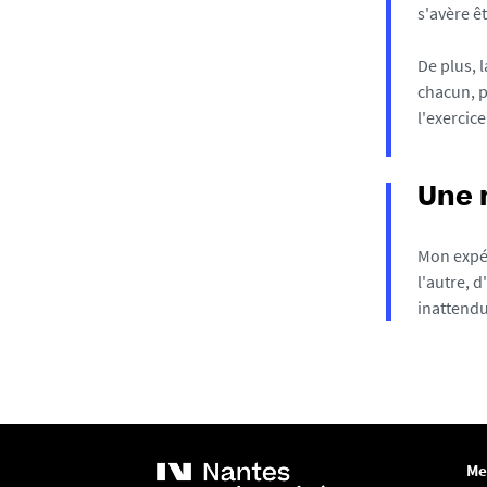
s'avère ê
De plus, 
chacun, p
l'exercic
Une 
Mon expé
l'autre, d
inattendu
Me