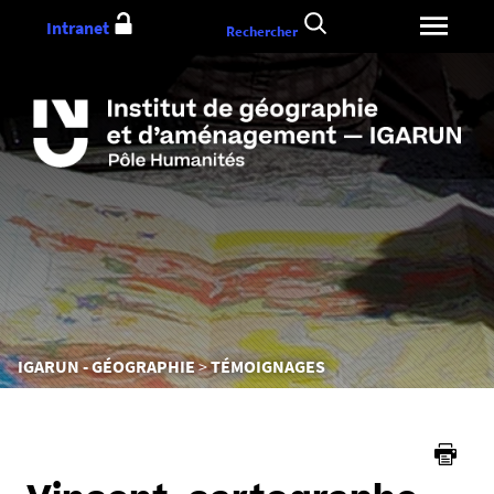
Aller
Intranet
Rechercher
au
contenu
Vous
IGARUN - GÉOGRAPHIE
TÉMOIGNAGES
êtes
ici :