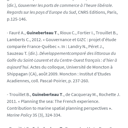
(dir.),
Gouverner les ports de commerce à l'heure libérale.
Regards sur les pays d'Europe du Sud
, CNRS Editions, Paris,
p.125-146.
-
Fauré A.,
Guineberteau T
., Rioux C., Fortier I., Trouillet B.,
Lamberts C., 2012. « Gouvernance et GIZC : projet d'étude
comparée France-Québec ». In : Landry N., Péret J.,
Sauzeau T. (dir.).
Développement
comparé des littoraux du
Golfe du Saint-Laurent et du Centre-Ouest français : d'hier à
aujourd'hui
. Actes du colloque, Université de Moncton à
Shippagan (CA), août 2009. Moncton : Institut d'Etudes
Acadiennes, coll. Pascal-Poirier, p. 237-260.
-
Trouillet B.,
Guineberteau T
., de Cacqueray M., Rochette J.
2011. « Planning the sea: The French experience.
Contribution to marine spatial planning perspectives
»
.
Marine Policy
35 (3), 324-334.