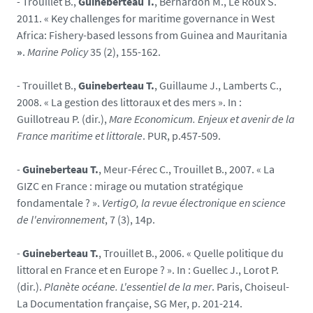
-
Trouillet B.,
Guineberteau T.
, Bernardon M., Le Roux S.
2011. « Key challenges for maritime governance in West
Africa: Fishery-based lessons from Guinea and Mauritania
»
.
Marine Policy
35 (2), 155-162.
-
Trouillet B.,
Guineberteau T.
, Guillaume J., Lamberts C.,
2008. « La gestion des littoraux et des mers ». In :
Guillotreau P. (dir.),
Mare Economicum. Enjeux et avenir de la
France maritime et littorale
. PUR, p.457-509.
-
Guineberteau T.
, Meur-Férec C., Trouillet B., 2007. « La
GIZC en France : mirage ou mutation stratégique
fondamentale ? ».
VertigO, la revue électronique en science
de l'environnement
, 7 (3), 14p.
-
Guineberteau T.
, Trouillet B., 2006. « Quelle politique du
littoral en France et en Europe ? ». In : Guellec J., Lorot P.
(dir.).
Planète océane. L'essentiel de la mer
. Paris, Choiseul-
La Documentation française, SG Mer, p. 201-214.