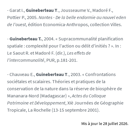
-
Garat I.,
Guineberteau T
., Jousseaume V., Madoré F.,
Pottier P., 2005.
Nantes - De la belle endormie au nouvel eden
de l'ouest
, édition Economica-Anthropos, collection Villes.
-
Guineberteau T.
, 2004. « Supracommunalité planification
spatiale : complexité pour l'action ou délit d'initiés ? ». In :
Le Saout R. et Madoré F. (dir.),
Les effets de
l'intercommunalité
, PUR, p.181-201.
- Chauveau E.,
Guineberteau T
., 2003. « Confrontations
sociétales et scalaires. Théories et pratiques de la
conservation de la nature dans la réserve de biosphère de
Mananara-Nord (Madagascar) »,
Actes du Colloque
Patrimoine et Développement
, XIè Journées de Géographie
Tropicale, La Rochelle (13-15 septembre 2001).
Mis à jour le 28 juillet 2026.