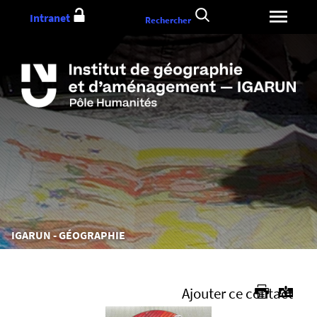
Aller
Intranet
Rechercher
au
contenu
Vous
IGARUN - GÉOGRAPHIE
êtes
ici :
Ajouter ce contact