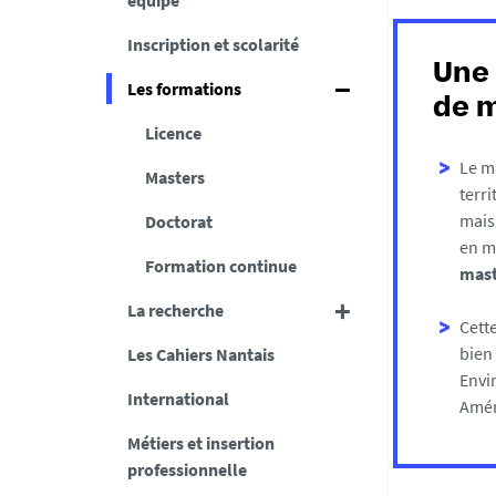
équipe
Inscription et scolarité
Une 
Les formations
de m
Licence
Le m
Masters
terri
mais 
Doctorat
en m
Formation continue
mast
La recherche
Cett
bien
Les Cahiers Nantais
Envi
International
Amén
Métiers et insertion
professionnelle