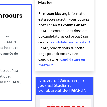
Master
En
niveau Master
, la formation
arcours
est à accès sélectif, vous pouvez
postuler
en M1 comme en M2
.
En M1, le contenu des dossiers
nt des
de candidatures est précisé sur
e l’IGARUN,
ce site :
candidature en master 1
s inscrit·es
En M2, rendez-vous sur cette
e année de
page pour déposer votre
candidature :
candidature en
master 2
L’objectif est
tique,
Nouveau ! Géournal, le
la Mer -
ALM
,
journal étudiant
collaboratif de l’IGARUN