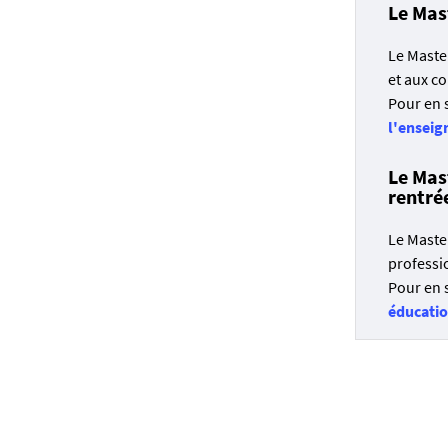
Le Mas
Le Maste
et aux c
Pour en 
l'enseig
Le
Mas
rentré
Le Maste
professio
Pour en 
éducatio