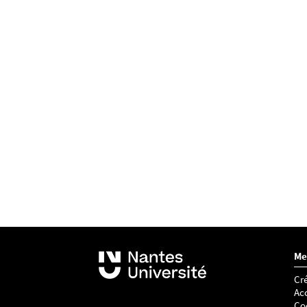
Me
Cré
Acc
Co