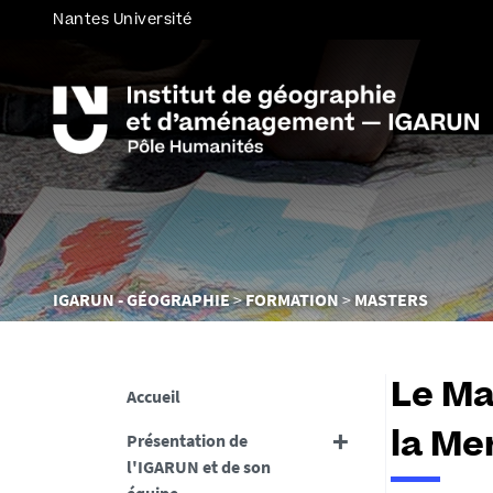
Nantes Université
Vous
IGARUN - GÉOGRAPHIE
FORMATION
MASTERS
êtes
ici :
Le Ma
Accueil
Présentation de
la Me
l'IGARUN et de son