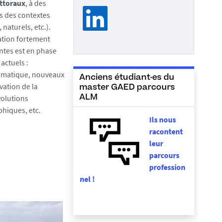
ittoraux
, à des
s des contextes
 naturels, etc.).
ation fortement
ntes est en phase
 actuels :
imatique, nouveaux
Anciens étudiant·es du
vation de la
master GAED parcours
volutions
ALM
hiques, etc.
Ils nous
racontent
leur
parcours
profession
nel !