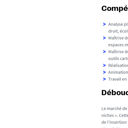
Compé
Analyse pl
droit, éco
Maîtrise d
espaces ma
Maîtrise d
outils car
Réalisatio
Animation 
Travail en
Débou
Le marché de 
niches ». Cet
de l’insertio