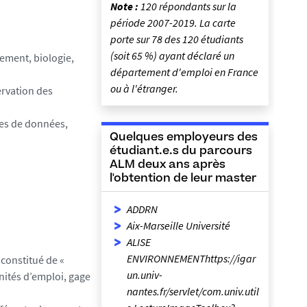
Note :
120 répondants sur la
période 2007-2019. La carte
porte sur 78 des 120 étudiants
(soit 65 %) ayant déclaré un
ement, biologie,
département d'emploi en France
ou à l'étranger.
ervation des
ses de données,
Quelques employeurs des
étudiant.e.s du parcours
ALM deux ans après
l'obtention de leur master
ADDRN
Aix-Marseille Université
ALISE
ENVIRONNEMENThttps://igar
constitué de «
un.univ-
nités d’emploi, gage
nantes.fr/servlet/com.univ.util