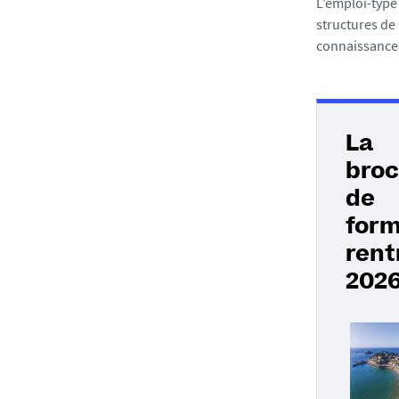
L’emploi-type 
structures de
connaissance 
La
broc
de
form
rent
202