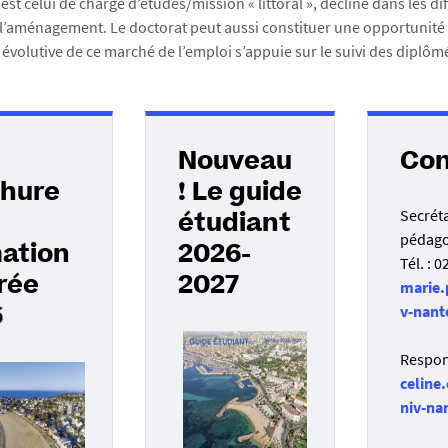
est celui de chargé d’études/mission « littoral », décliné dans les d
 l’aménagement. Le doctorat peut aussi constituer une opportunité 
évolutive de ce marché de l’emploi s’appuie sur le suivi des diplôm
Nouveau
Con
hure
! Le guide
Secréta
étudiant
pédago
ation
2026-
Tél. : 
rée
2027
marie.
v-nant
6
Respon
celine
niv-na