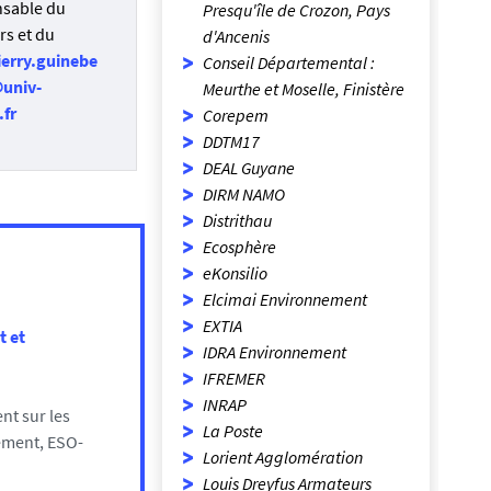
sable du
Presqu'île de Crozon, Pays
rs et du
d'Ancenis
ierry.guinebe
Conseil Départemental :
univ-
Meurthe et Moselle, Finistère
.fr
Corepem
DDTM17
DEAL Guyane
DIRM NAMO
Distrithau
Ecosphère
eKonsilio
Elcimai Environnement
EXTIA
 et
IDRA Environnement
IFREMER
INRAP
nt sur les
La Poste
ement, ESO-
Lorient Agglomération
Louis Dreyfus Armateurs