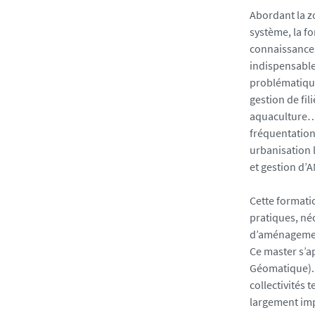
Abordant la 
système, la fo
connaissances
indispensabl
problématique
gestion de fil
aquaculture…)
fréquentation 
urbanisation l
et gestion d’
Cette formati
pratiques, né
d’aménagement
Ce master s’a
Géomatique). 
collectivités 
largement imp