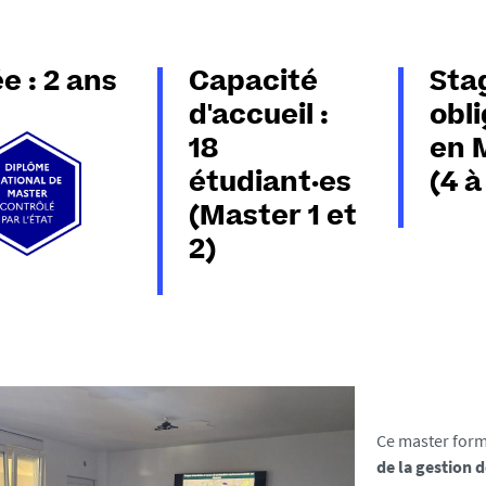
e : 2 ans
Capacité
Sta
d'accueil :
obli
18
en 
étudiant·es
(4 à
(Master 1 et
2)
Ce master for
de la gestion 