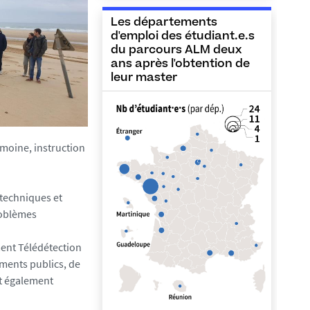
Les départements
d'emploi des étudiant.e.s
du parcours ALM deux
ans après l'obtention de
leur master
imoine, instruction
techniques et
roblèmes
ment Télédétection
ements publics, de
ont également