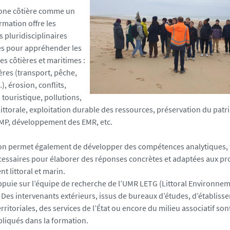
zone côtière comme un
rmation offre les
 pluridisciplinaires
es pour appréhender les
s côtières et maritimes :
ières (transport, pêche,
, érosion, conﬂits,
touristique, pollutions,
ittorale, exploitation durable des ressources, préservation du patr
AMP, développement des EMR, etc.
on permet également de développer des compétences analytiques, 
cessaires pour élaborer des réponses concrètes et adaptées aux p
 littoral et marin.
ppuie sur l’équipe de recherche de l’UMR LETG (Littoral Environne
Des intervenants extérieurs, issus de bureaux d’études, d’établiss
territoriales, des services de l’État ou encore du milieu associatif s
liqués dans la formation.