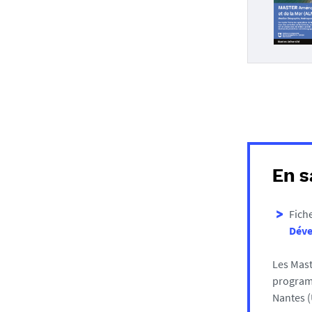
En s
Fich
Déve
Les Mast
program
Nantes 