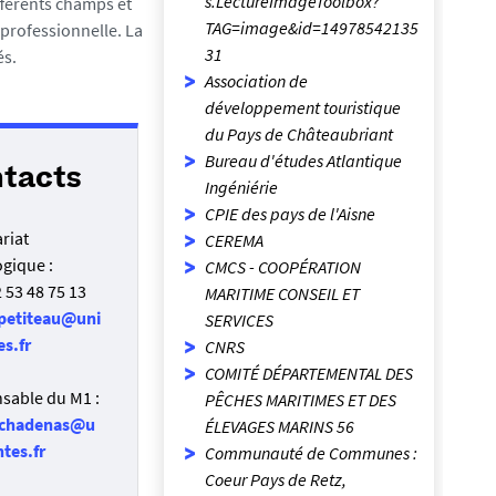
s.LectureImageToolbox?
ifférents champs et
TAG=image&id=14978542135
professionnelle. La
31
és.
Association de
développement touristique
du Pays de Châteaubriant
Bureau d'études Atlantique
tacts
Ingéniérie
CPIE des pays de l'Aisne
riat
CEREMA
gique :
CMCS - COOPÉRATION
02 53 48 75 13
MARITIME CONSEIL ET
petiteau@uni
SERVICES
es.fr
CNRS
COMITÉ DÉPARTEMENTAL DES
sable du M1 :
PÊCHES MARITIMES ET DES
.chadenas@u
ÉLEVAGES MARINS 56
ntes.fr
Communauté de Communes :
Coeur Pays de Retz,