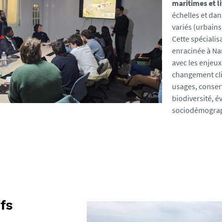
maritimes et l
échelles et dan
variés (urbains,
Cette spécialis
enracinée à Na
avec les enjeux
changement cl
usages, conser
biodiversité, é
sociodémograp
fs